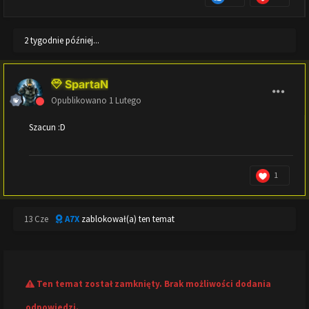
2 tygodnie później...
SpartaN
Opublikowano
1 Lutego
Szacun
:D
1
13 Cze
A7X
zablokował(a) ten temat
Ten temat został zamknięty. Brak możliwości dodania
odpowiedzi.