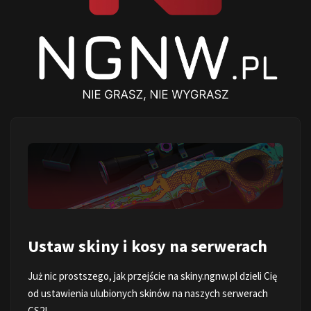
Ustaw skiny i kosy na serwerach
Już nic prostszego, jak przejście na
skiny.ngnw.pl
dzieli Cię
od ustawienia ulubionych skinów na naszych serwerach
CS2!