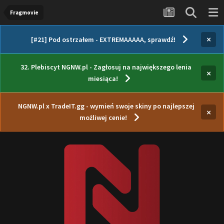
Fragmovie
×
[#21] Pod ostrzałem - EXTREMAAAAA, sprawdź!
32. Plebiscyt NGNW.pl - Zagłosuj na największego lenia
×
miesiąca!
NGNW.pl x TradeIT.gg - wymień swoje skiny po najlepszej
×
możliwej cenie!