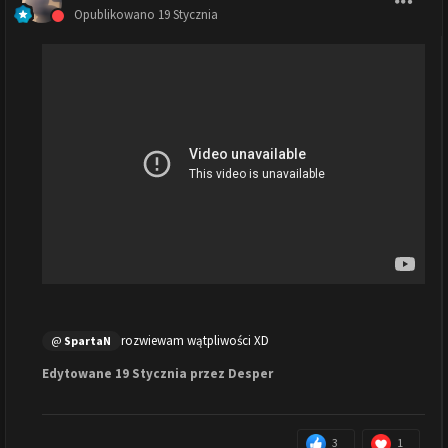
Opublikowano
19 Stycznia
rozwiewam wątpliwości XD
@
SpartaN
Edytowane
19 Stycznia
przez Desper
3
1