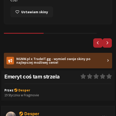
Ustawiam skiny
NGNW.pl x TradeIT.gg - wymień swoje skiny po
najlepszej możliwej cenie!
Emeryt coś tam strzela
Przez
Desper
19 Stycznia
w
Fragmovie
Desper