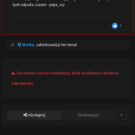
tynk odpada czasem :pepe_cry:
2
3 l
Werka.
zablokował(a) ten temat
Ten temat został zamknięty. Brak możliwości dodania
odpowiedzi.
Udostępnij
Obserwujący
0