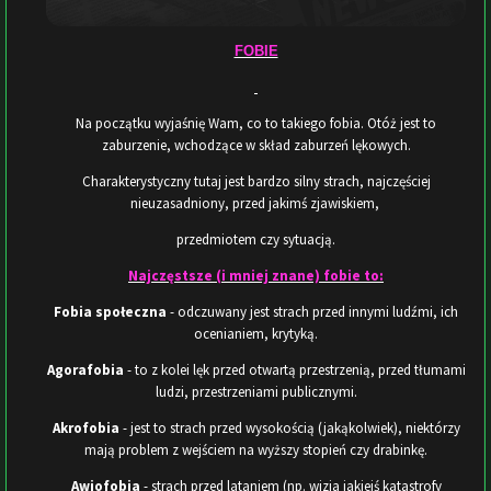
FOBIE
Na początku wyjaśnię Wam, co to takiego fobia. Otóż jest to
zaburzenie, wchodzące w skład zaburzeń lękowych.
Charakterystyczny tutaj jest bardzo silny strach, najczęściej
nieuzasadniony, przed jakimś zjawiskiem,
przedmiotem czy sytuacją.
Najczęstsze (i mniej znane) fobie to:
Fobia społeczna
- odczuwany jest strach przed innymi ludźmi, ich
ocenianiem, krytyką.
Agorafobia
- to z kolei lęk przed otwartą przestrzenią, przed tłumami
ludzi, przestrzeniami publicznymi.
Akrofobia
- jest to strach przed wysokością (jakąkolwiek), niektórzy
mają problem z wejściem na wyższy stopień czy drabinkę.
Awiofobia
- strach przed lataniem (np. wizja jakiejś katastrofy