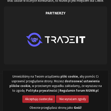
brać udział w licznych konkursach, to NGNW.pl jest miejscem dla Ciebie.
PARTNERZY
Umieściliśmy na Twoim urządzeniu
pliki cookie
, aby pomóc Ci
Projekt stworzony przez:
ARISovsky
,
NewITVision.pl
&
NGNW.pl
©
usprawnić przeglądanie strony. Możesz
dostosować ustawienia
2022 - 2026
plików cookie
, w przeciwnym wypadku zakładamy, że wyrażasz na
to zgodę.
Polityka prywatności
|
Regulamin forum NGNW.pl
Powered by Invision Community
Akceptuję ciasteczka
Nie wyrażam zgody
Obecnie przeglądasz stronę jako
Gość
!