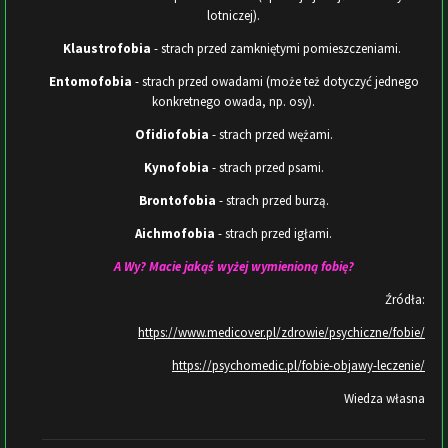
lotniczej).
Klaustrofobia
- strach przed zamkniętymi pomieszczeniami.
Entomofobia
- strach przed owadami (może też dotyczyć jednego
konkretnego owada, np. osy).
Ofidiofobia
- strach przed wężami.
Kynofobia
- strach przed psami.
Brontofobia
- strach przed burzą.
Aichmofobia
- strach przed igłami.
A Wy? Macie jakąś wyżej wymienioną fobię?
Źródła:
https://www.medicover.pl/zdrowie/psychiczne/fobie/
https://psychomedic.pl/fobie-objawy-leczenie/
Wiedza własna