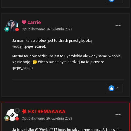
carrie
Opublikowano
26 Kwietnia 2023
Ja mam talassofobie (jest to strach przed głęboką
wodą) :pepe_scared:
Można też powiedzieć, że jest to Hydrofobia ale wody samej w sobie
się nie boję...
Więc stawiałabym bardziej na to pierwsze
🤔
:pepe_sadge:
2
EXTREMAAAAA
Opublikowano
26 Kwietnia 2023
Ja to się tylko @"Werka."#17 boję, bo jak zacznie krzyczeć, to z sufitu