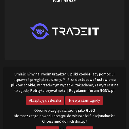
PARTNERZY
Umieściliśmy na Twoim urządzeniu
pliki cookie
, aby pomóc Ci
Projekt stworzony przez:
ARISovsky
,
NewITVision.pl
&
NGNW.pl
©
usprawnić przeglądanie strony. Możesz
dostosować ustawienia
2022 - 2026
plików cookie
, w przeciwnym wypadku zakładamy, że wyrażasz na
to zgodę.
Polityka prywatności
|
Regulamin forum NGNW.pl
Powered by Invision Community
Akceptuję ciasteczka
Nie wyrażam zgody
Obecnie przeglądasz stronę jako
Gość
!
Nie masz z tego powodu dostępu do większości funkcjonalności!
Chcesz mieć do nich dostęp?
Motyw
Polityka prywatności
Ciasteczka
Kontakt