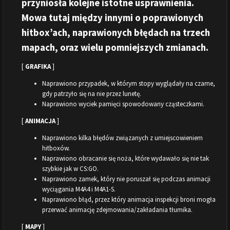
przyniosła kolejne istotne usprawnienia.
Mowa tutaj między innymi o poprawionych
hitbox’ach, naprawionych błędach na trzech
mapach, oraz wielu pomniejszych zmianach.
[
GRAFIKA
]
Naprawiono przypadek, w którym stopy wyglądały na czarne,
gdy patrzyło się na nie przez lunetę.
Naprawiono wyciek pamięci spowodowany cząsteczkami.
[
ANIMACJA
]
Naprawiono kilka błędów związanych z umiejscowieniem
hitboxów.
Naprawiono obracanie się noża, które wydawało się nie tak
szybkie jak w CS:GO.
Naprawiono zamek, który nie poruszał się podczas animacji
wyciągania M4A4 i M4A1-S.
Naprawiono błąd, przez który animacja inspekcji broni mogła
przerwać animację zdejmowania/zakładania tłumika.
[
MAPY
]