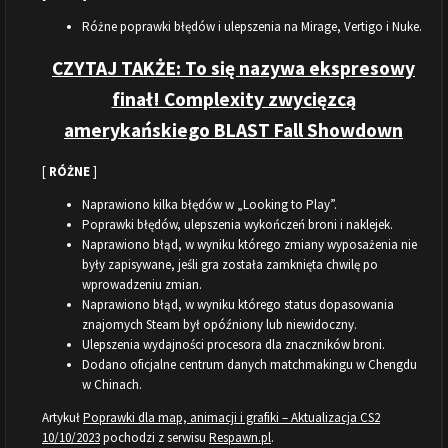
Różne poprawki błędów i ulepszenia na Mirage, Vertigo i Nuke.
CZYTAJ TAKŻE: To się nazywa ekspresowy
finał! Complexity zwycięzcą
amerykańskiego BLAST Fall Showdown
[
RÓŻNE
]
Naprawiono kilka błędów w „Looking to Play”.
Poprawki błędów, ulepszenia wykończeń broni i naklejek.
Naprawiono błąd, w wyniku którego zmiany wyposażenia nie
były zapisywane, jeśli gra została zamknięta chwilę po
wprowadzeniu zmian.
Naprawiono błąd, w wyniku którego status dopasowania
znajomych Steam był opóźniony lub niewidoczny.
Ulepszenia wydajności procesora dla znaczników broni.
Dodano oficjalne centrum danych matchmakingu w Chengdu
w Chinach.
Artykuł
Poprawki dla map, animacji i grafiki – Aktualizacja CS2
10/10/2023
pochodzi z serwisu
Respawn.pl
.