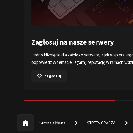
Ustaw skiny i kosy na serw
erwery,
Już nic prostszego, jak przejście na
skiny.ngnw.
naszych serwerach CS2!
Ustawiam skiny
STREFA GRACZA
Strona główna