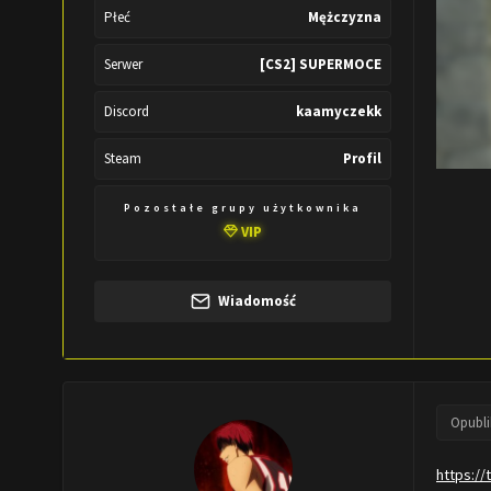
Płeć
Mężczyzna
Serwer
[CS2] SUPERMOCE
Discord
kaamyczekk
Steam
Profil
Pozostałe grupy użytkownika
VIP
Wiadomość
Opubl
https:/