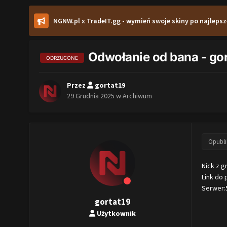
NGNW.pl x TradeIT.gg - wymień swoje skiny po najlepsz
Odwołanie od bana - gor
ODRZUCONE
Przez
gortat19
29 Grudnia 2025
w
Archiwum
Opubl
Nick z g
Link do 
Serwer:
gortat19
Użytkownik