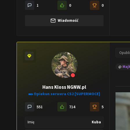
1
0
0
Wiadomość
Opubl
@
Majk
Hans Kloss NGNW.pl
Opiekun serwera CS2 [SUPERMOCE]
551
714
5
Imię
Kuba