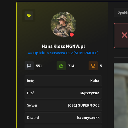
Opubl
Hans Kloss NGNW.pl
Opiekun serwera CS2 [SUPERMOCE]
551
714
5
Imię
Kuba
Płeć
Mężczyzna
Serwer
[CS2] SUPERMOCE
Discord
kaamyczekk