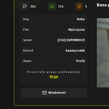
Bana 
551
714
5
Imię
Kuba
Płeć
Mężczyzna
Serwer
[CS2] SUPERMOCE
Discord
kaamyczekk
Steam
Profil
Pozostałe grupy użytkownika
VIP
Wiadomość