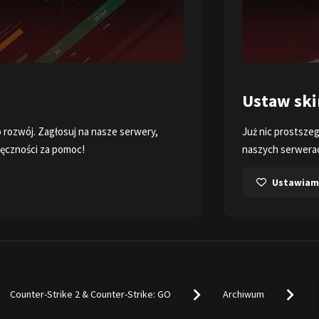
Wejdź na 
sprawdza
W
erach
pl
dzieli Cię od ustawienia ulubionych skinów na
Counter-Strike 2 & Counter-Strike: GO
Archiwum