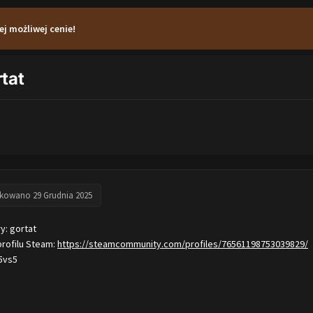
ej możliwej cenie!
tat
ikowano
29 Grudnia 2025
ry: gortat
profilu Steam:
https://steamcommunity.com/profiles/76561198753039829/
5vs5