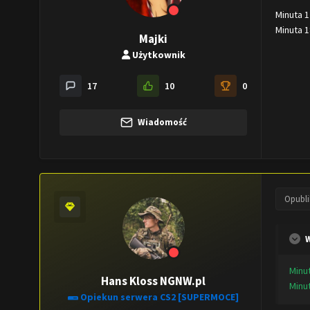
Minuta 
Minuta 
Majki
Użytkownik
17
10
0
Wiadomość
Opubl
W
Minu
Hans Kloss NGNW.pl
Minu
Opiekun serwera CS2 [SUPERMOCE]