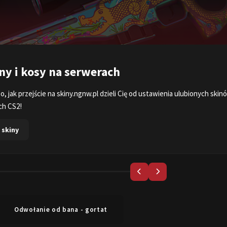
stronę rankingu, wybierz serwer, wpisz swój nick i zobacz, jak sobie radz
jąc swoje statystyki.
chodzę
Odwołanie od bana - gortat