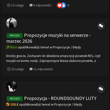
YouTube: Zakres czasowy (np. od 0:32 --> 0:47):
4
13 Lutego
6 odpowiedzi
Propozycje muzyki na serwerze -
PRZYJĘTA
marzec 2026
Kiro
opublikował(a) temat w
Propozycje / błędy
Drodzy gracze, Zachęcam do składania propozycji piosenek RES, czyli
muzyki na koniec rundy. Zaproponujcie Wasze ulubione piosenki, a
zostaną dodane na wszystkie nasze serwery! Użyjcie tego wzoru w
22 Lutego
11 odpowiedzi
odpowiedzi, aby poprawnie dodać wybraną piosenkę (max 10 piosenek
na osobę): 1. Link...
Propozycja - ROUNDSOUNDY LUTY
PRZYJĘTA
ZIELE
opublikował(a) temat w
Propozycje / błędy