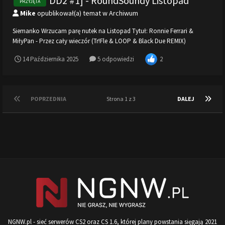
Mike
opublikował(a) temat w
Archiwum
Siemanko Wrzucam parę nutek na Listopad Tytuł: Ronnie Ferrari &
MiłyPan - Przez cały wieczór (Tr!Fle & LOOP & Black Due REMIX)
Link:https://www.youtube.com/watch?
2
14 Października 2025
5 odpowiedzi
v=t6wxPg8VqeA&list=RDt6wxPg8VqeA&start_radio=1 Zakres czasowy:
1:13-1:26 Tytuł: HELLFIELD...
POPRZEDNIA
Strona 1 z 3
DALEJ
NGNW.pl - sieć serwerów CS2 oraz CS 1.6, której plany powstania sięgają 2021