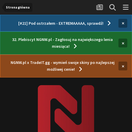
Strona główna
×
[#21] Pod ostrzałem - EXTREMAAAAA, sprawdź!
32. Plebiscyt NGNW.pl - Zagłosuj na największego lenia
×
miesiąca!
NGNW.pl x TradeIT.gg - wymień swoje skiny po najlepszej
×
możliwej cenie!