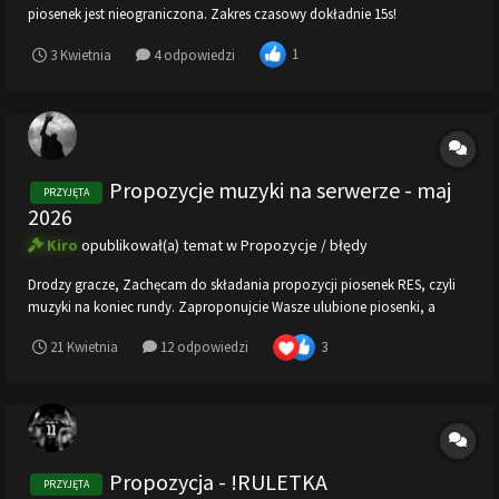
piosenek jest nieograniczona. Zakres czasowy dokładnie 15s!
1
3 Kwietnia
4 odpowiedzi
Propozycje muzyki na serwerze - maj
PRZYJĘTA
2026
Kiro
opublikował(a) temat w
Propozycje / błędy
Drodzy gracze, Zachęcam do składania propozycji piosenek RES, czyli
muzyki na koniec rundy. Zaproponujcie Wasze ulubione piosenki, a
zostaną dodane na wszystkie nasze serwery! Użyjcie tego wzoru w
3
21 Kwietnia
12 odpowiedzi
odpowiedzi, aby poprawnie dodać wybraną piosenkę (max 10 piosenek
na osobę): 1. Link...
Propozycja - !RULETKA
PRZYJĘTA