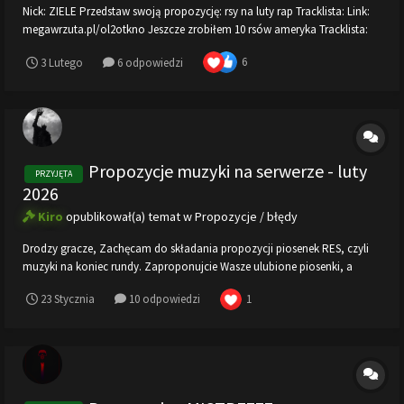
Nick: ZIELE Przedstaw swoją propozycję: rsy na luty rap Tracklista: Link:
megawrzuta.pl/ol2otkno Jeszcze zrobiłem 10 rsów ameryka Tracklista:
megawrzuta.pl/uhrbklft Odsłuch usunięty bo YouTube blokuje @ n3LLyyy
6
3 Lutego
6 odpowiedzi
zrobione Link: megawrzuta.pl/6kit455t...
Propozycje muzyki na serwerze - luty
PRZYJĘTA
2026
Kiro
opublikował(a) temat w
Propozycje / błędy
Drodzy gracze, Zachęcam do składania propozycji piosenek RES, czyli
muzyki na koniec rundy. Zaproponujcie Wasze ulubione piosenki, a
zostaną dodane na wszystkie nasze serwery! Użyjcie tego wzoru w
1
23 Stycznia
10 odpowiedzi
odpowiedzi, aby poprawnie dodać wybraną piosenkę (max 10 piosenek
na osobę): 1. Link...