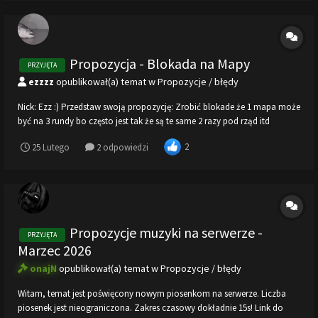
Propozycja - Blokada na Mapy
PRZYJĘTA
ezzzz
opublikował(a) temat w
Propozycje / błędy
Nick: Ezz :) Przedstaw swoją propozycję: Zrobić blokade że 1 mapa może
być na 3 rundy bo często jest tak że są te same 2 razy pod rząd itd
2
25 Lutego
2 odpowiedzi
Propozycje muzyki na serwerze -
PRZYJĘTA
Marzec 2026
onajN
opublikował(a) temat w
Propozycje / błędy
Witam, temat jest poświęcony nowym piosenkom na serwerze. Liczba
piosenek jest nieograniczona. Zakres czasowy dokładnie 15s! Link do