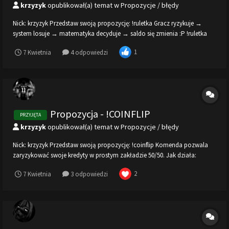
krzyzyk
opublikował(a) temat w
Propozycje / błędy
Nick: krzyzyk Przedstaw swoją propozycję: !ruletka Gracz ryzykuje →
system losuje → matematyka decyduje → saldo się zmienia :P !ruletka
Jak działa: 1. Gracz wybiera jeden z zakładów: ﹒ kolor: czerwone /
1
7 Kwietnia
4 odpowiedzi
czarne / zielone ﹒liczba: 0–36 bądź zakres liczb 1–18 (niski zakres)...
Propozycja - !COINFLIP
PRZYJĘTA
krzyzyk
opublikował(a) temat w
Propozycje / błędy
Nick: krzyzyk Przedstaw swoją propozycję: !coinflip Komenda pozwala
zaryzykować swoje kredyty w prostym zakładzie 50/50. Jak działa:
Wpisujesz !coinflip <kwota> Masz 50% szans na wygraną i 50% na
2
7 Kwietnia
3 odpowiedzi
przegraną Jeśli wygrasz — Twoja kwota się podwaja Jeśli przegrasz —
tracisz ca...