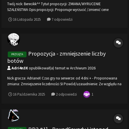
Twój nick: Berecikk^^ Tytuł propozycji: ZMIANA/WYRUCENIE
SZALEŃSTWA Opis propozycji: Proponuje wyrzucić /zmienić cene
szaleństwa . Trzeba się męczyć żeby nabić ap w jednej rundzie . Licząc ze
16 Listopada 2025
7 odpowiedzi
wszystkim czyli nieskończone ammo brak rozrzutu celownik i bazooka.
Do tego lm i około 250 ap na począt...
Propozycja - zmniejszenie liczby
PRZYJĘTA
botów
Adri4n3X
opublikował(a) temat w
Archiwum 2026
Nick gracza: AdrianeX Czas gry na serwerze: od 4 dni + - Proponowana
zmiana: Zmniejszenie liczebności SI Powód/uzasadnienie: Ze względu na
to iż, boty mają słabą inteligencje przez co większość czasu blokują się
1
16 Października 2025
2 odpowiedzi
np przy ciasnych przejściach między graczami, i łapią głupawkę. Ani w j...
DD2 #1] - RoundSoundy Listopad
PRZYJĘTA