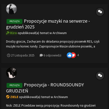
Propozycje muzyki na serwerze -
PRZYJĘTA
grudzień 2025
Kiro
opublikował(a) temat w
Archiwum
Drodzy gracze, Zachęcam do składania propozycji piosenek RES, czyli
muzyki na koniec rundy. Zaproponujcie Wasze ulubione piosenki, a
zostaną dodane na wszystkie nasze serwery! UWAGA ! W tym miesiącu
4
27 Listopada 2025
6 odpowiedzi
odchodzimy od rapu i skupiamy się na tym aby budować świąteczną
atmosferę...
Propozycja - ROUNDSOUNDY
PRZYJĘTA
GRUDZIEŃ
ZIELE
opublikował(a) temat w
Archiwum
Nick: ZIELE Przedstaw swoją propozycję: Roundsoundy na grudzień