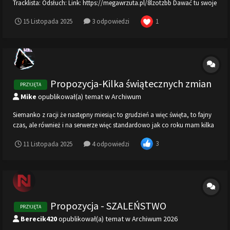
Tracklista: Odsłuch: Link: https://megawrzuta.pl/8lzotzbb Dawać tu swoje
nuty to zrobie jeszcze tych rsów świątecznych Tylko podajcie czas
1
15 Listopada 2025
3 odpowiedzi
maksimum 15 sekund Naprzykład: 1:00 do 1:15
Propozycja-Kilka świątecznych zmian
PRZYJĘTA
Mike
opublikował(a) temat w
Archiwum
Siemanko z racji że następny miesiąc to grudzień a więc święta, to fajny
czas, ale również i na serwerze więc standardowo jak co roku mam kilka
propozycji 1. Mapka: Standardowo jak co roku mapka de dust2 snow
3
11 Listopada 2025
4 odpowiedzi
która mogła by być ogrywana już od początku grudnia przez cały okres
zimowy a...
Propozycja - SZALEŃSTWO
PRZYJĘTA
Berecik420
opublikował(a) temat w
Archiwum 2026