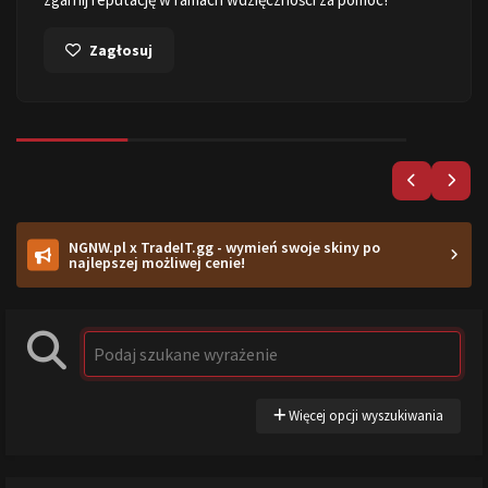
Zagłosuj
NGNW.pl x TradeIT.gg - wymień swoje skiny po
najlepszej możliwej cenie!
Więcej opcji wyszukiwania