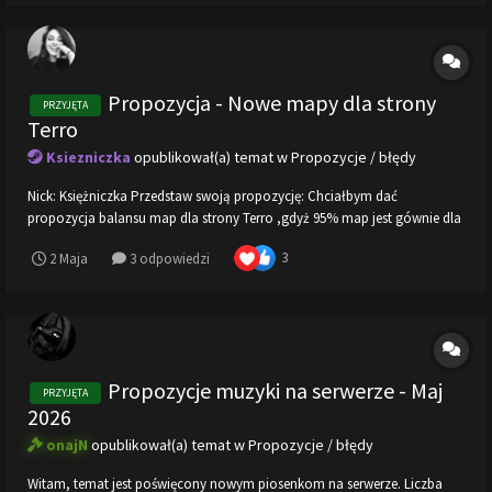
Propozycja - Nowe mapy dla strony
PRZYJĘTA
Terro
Ksiezniczka
opublikował(a) temat w
Propozycje / błędy
Nick: Księżniczka Przedstaw swoją propozycję: Chciałbym dać
propozycja balansu map dla strony Terro ,gdyż 95% map jest gównie dla
strony CT. Propozycje map: Mansion -
3
2 Maja
3 odpowiedzi
https://steamcommunity.com/sharedfiles/filedetails/?id...
Propozycje muzyki na serwerze - Maj
PRZYJĘTA
2026
onajN
opublikował(a) temat w
Propozycje / błędy
Witam, temat jest poświęcony nowym piosenkom na serwerze. Liczba