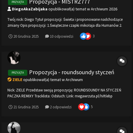
Propozycja - MISTRZ777
PRZYJĘTA
DiegoAkaZabijaka
opublikował(a) temat w
Archiwum 2026
Twój nick: Diego Tytuł propozycji: Świeta i proponowane nadchodzące
zmiany Opis propozycji: 1.Świąteczne czapki mikołaja dla Humanów 2.
Stałe 14 botów przez okreś świąteczny najlepiej od 20.12.2025 do
3
20 Grudnia 2025
10 odpowiedzi
01.02.2026 3. dodania /exp (dużo więcej opcji takich jak szybsze strzelanie
itd)...
Propozycja - roundsoundy styczeń
PRZYJĘTA
ZIELE
opublikował(a) temat w
Archiwum
Nick: ZIELE Przedstaw swoją propozycję: ROUNDSOUNDY NA STYCZEŃ
PACZKA REMIXY Tracklista: Odsłuch: Link: megawrzuta.pl/hiftlebp
PACZKA REMIXY STARYCH PIOSENEK Tracklista: Odsłuch: Link:
5
21 Grudnia 2025
2 odpowiedzi
megawrzuta.pl/p5vjmnes Dawać tu s...