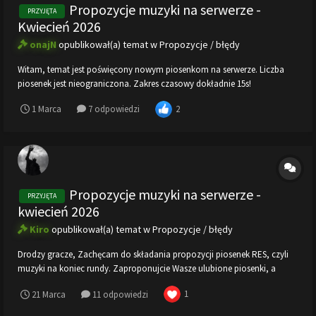
Propozycje muzyki na serwerze -
PRZYJĘTA
Kwiecień 2026
onajN
opublikował(a) temat w
Propozycje / błędy
Witam, temat jest poświęcony nowym piosenkom na serwerze. Liczba
piosenek jest nieograniczona. Zakres czasowy dokładnie 15s!
2
1 Marca
7 odpowiedzi
Propozycje muzyki na serwerze -
PRZYJĘTA
kwiecień 2026
Kiro
opublikował(a) temat w
Propozycje / błędy
Drodzy gracze, Zachęcam do składania propozycji piosenek RES, czyli
muzyki na koniec rundy. Zaproponujcie Wasze ulubione piosenki, a
zostaną dodane na wszystkie nasze serwery! Użyjcie tego wzoru w
1
21 Marca
11 odpowiedzi
odpowiedzi, aby poprawnie dodać wybraną piosenkę (max 10 piosenek
na osobę): 1. Link...