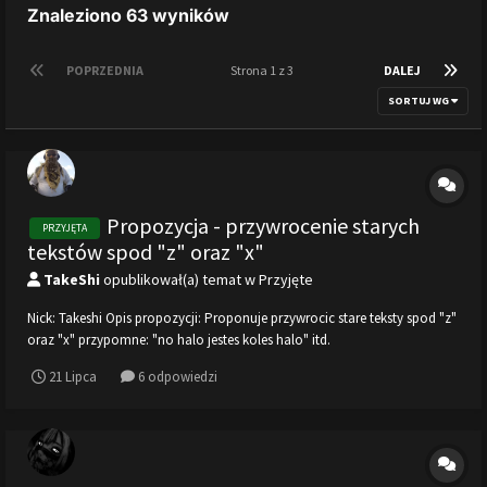
Znaleziono 63 wyników
POPRZEDNIA
Strona 1 z 3
DALEJ
SORTUJ WG
Propozycja - przywrocenie starych
PRZYJĘTA
tekstów spod "z" oraz "x"
TakeShi
opublikował(a) temat w
Przyjęte
Nick: Takeshi Opis propozycji: Proponuje przywrocic stare teksty spod "z"
oraz "x" przypomne: "no halo jestes koles halo" itd.
21 Lipca
6 odpowiedzi