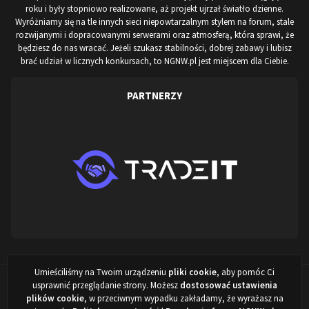
roku i były stopniowo realizowane, aż projekt ujrzał światło dzienne.
Wyróżniamy się na tle innych sieci niepowtarzalnym stylem na forum, stale
rozwijanymi i dopracowanymi serwerami oraz atmosferą, która sprawi, że
będziesz do nas wracać. Jeżeli szukasz stabilności, dobrej zabawy i lubisz
brać udział w licznych konkursach, to NGNW.pl jest miejscem dla Ciebie.
PARTNERZY
Umieściliśmy na Twoim urządzeniu
pliki cookie
, aby pomóc Ci
Projekt stworzony przez:
ARISovsky
,
NewITVision.pl
&
NGNW.pl
©
usprawnić przeglądanie strony. Możesz
dostosować ustawienia
2022 - 2026
plików cookie
, w przeciwnym wypadku zakładamy, że wyrażasz na