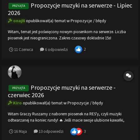
Propozycje muzyki na serwerze - Lipiec
PRZYJĘTA
2026
onajN
opublikował(a) temat w
Propozycje / błędy
Witam, temat jest poświęcony nowym piosenkom na serwerze. Liczba
piosenek jest nieograniczona. Zakres czasowy dokładnie 15s!
2
11 Czerwca
6 odpowiedzi
Propozycje muzyki na serwerze -
PRZYJĘTA
czerwiec 2026
Kiro
opublikował(a) temat w
Propozycje / błędy
Witam Graczy Ruszamy z naborem piosenek na RES'y, czyli muzyki
odtwarzanej na koniec rundy! 🔥 Jeśli macie swoje ulubione kawałki,
którymi chcielibyście podzielić się z nami, śmiało wrzucajcie propozycje.
3
16 Maja
13 odpowiedzi
Wybrane utwory zostaną dodane na wszystkie nasze serwery. 🎧 Aby
poprawnie...