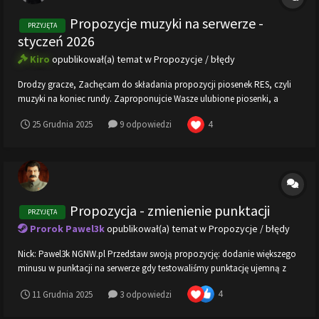
Propozycje muzyki na serwerze -
PRZYJĘTA
styczeń 2026
Kiro
opublikował(a) temat w
Propozycje / błędy
Drodzy gracze, Zachęcam do składania propozycji piosenek RES, czyli
muzyki na koniec rundy. Zaproponujcie Wasze ulubione piosenki, a
zostaną dodane na wszystkie nasze serwery! Użyjcie tego wzoru w
4
25 Grudnia 2025
9 odpowiedzi
odpowiedzi, aby poprawnie dodać wybraną piosenkę (max 10 piosenek
na osobę): 1. Link...
Propozycja - zmienienie punktacji
PRZYJĘTA
Prorok Pawel3k
opublikował(a) temat w
Propozycje / błędy
Nick: Pawel3k NGNW.pl Przedstaw swoją propozycję: dodanie większego
minusu w punktacji na serwerze gdy testowaliśmy punktację ujemną z
innymi osobami max który otrzymaliśmy na minus to -2 i to faktycznie
4
11 Grudnia 2025
3 odpowiedzi
jak sami sie zabilismy molotovem i nie zrobiliśmy doslownie nic w
rundzie ja odkąd gram na ser...