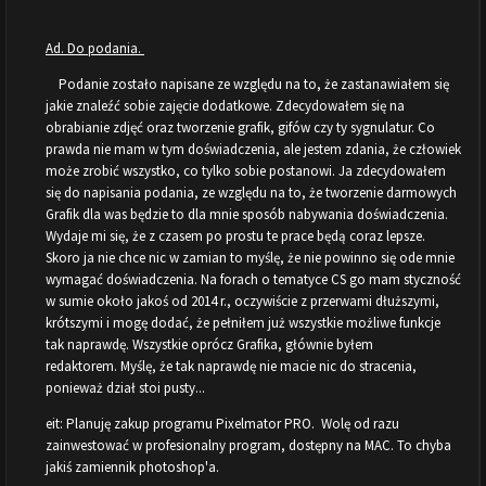
Ad. Do podania.
Podanie zostało napisane ze względu na to, że zastanawiałem się
jakie znaleźć sobie zajęcie dodatkowe. Zdecydowałem się na
obrabianie zdjęć oraz tworzenie grafik, gifów czy ty sygnulatur. Co
prawda nie mam w tym doświadczenia, ale jestem zdania, że człowiek
może zrobić wszystko, co tylko sobie postanowi. Ja zdecydowałem
się do napisania podania, ze względu na to, że tworzenie darmowych
Grafik dla was będzie to dla mnie sposób nabywania doświadczenia.
Wydaje mi się, że z czasem po prostu te prace będą coraz lepsze.
Skoro ja nie chce nic w zamian to myślę, że nie powinno się ode mnie
wymagać doświadczenia. Na forach o tematyce CS go mam styczność
w sumie około jakoś od 2014 r., oczywiście z przerwami dłuższymi,
krótszymi i mogę dodać, że pełniłem już wszystkie możliwe funkcje
tak naprawdę. Wszystkie oprócz Grafika, głównie byłem
redaktorem. Myślę, że tak naprawdę nie macie nic do stracenia,
ponieważ dział stoi pusty...
eit: Planuję zakup programu Pixelmator PRO. Wolę od razu
zainwestować w profesionalny program, dostępny na MAC. To chyba
jakiś zamiennik photoshop'a.