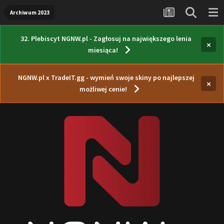
Archiwum 2023
32. Plebiscyt NGNW.pl - Zagłosuj na największego lenia
×
miesiąca!
NGNW.pl x TradeIT.gg - wymień swoje skiny po najlepszej
×
możliwej cenie!