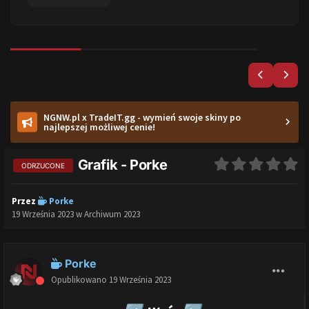
NGNW.pl x TradeIT.gg - wymień swoje skiny po
najlepszej możliwej cenie!
Grafik - Porke
ODRZUCONE
Przez
Porke
19 Września 2023
w
Archiwum 2023
Porke
Opublikowano
19 Września 2023