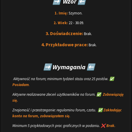
Wzór
➡️
⬅️
1. Imię:
Szymon.
2. Wiek:
22 - 30.09.
3. Doświadczenie:
Brak.
4. Przykładowe prace:
Brak.
Wymagania
➡️
⬅️
Aktywność na forum; minimum tydzień stażu oraz 25 postów.
✅
Posiadam
.
Aktywne realizowane zleceń użytkowników na forum.
Zobowiązuję
✅
się.
Znajomość i przestrzeganie: regulaminu forum, czatu.
Zakładając
✅
konto na forum, zobowiązałem
się.
Minimum 5 przykładowych prac graficznych w podaniu.
Brak.
❌