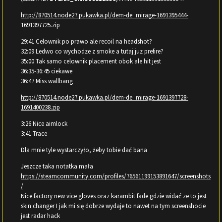
http://870514.node27.pukawka.pl/dem-de_mirage-1691395444-
1691397725.zip
29:41 Celownik po prawo ale recoil na headshot?
32:09 Ledwo co wychodze z smoke a tutaj juz prefire?
35:00 Tak samo celownik placement obok ale hit jest
36:35-36:45 ciekawe
36:47 Miss wallbang
http://870514.node27.pukawka.pl/dem-de_mirage-1691397728-
1691400238.zip
3:26 Nice aimlock
3:41 Trace
Dla mnie tyle wystarczyło, żeby tobie dać bana
Jeszcze taka notatka mała
https://steamcommunity.com/profiles/76561199153891647/screenshots
/
Nice factory new vice gloves oraz karambit fade gdzie widać ze to jest
skin changer I jak mi się dobrze wydaje to nawet na tym screenshocie
jest radar hack