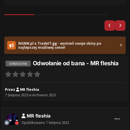
NGNW.pl x TradeIT.gg - wymień swoje skiny po
najlepszej możliwej cenie!
Odwołanie od bana - MR fleshia
ODRZUCONE
Przez
MR fleshia
7 Sierpnia 2023
w
Archiwum 2023
MR fleshia
Opublikowano
7 Sierpnia 2023