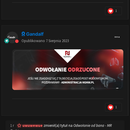
1
Gandalf
Opublikowano
7 Sierpnia 2023
1
1 r
uwuwewue
zmienił(a) tytuł na
Odwołanie od bana - MR