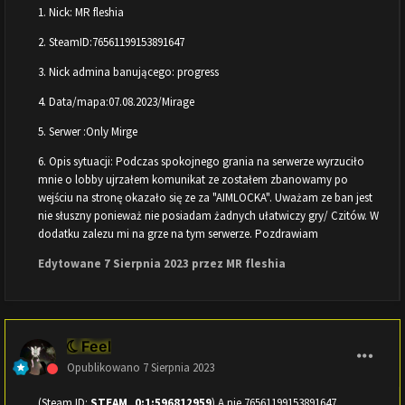
1. Nick: MR fleshia
2. SteamID:76561199153891647
3. Nick admina banującego: progress
4. Data/mapa:07.08.2023/Mirage
5. Serwer :Only Mirge
6. Opis sytuacji: Podczas spokojnego grania na serwerze wyrzuciło
mnie o lobby ujrzałem komunikat ze zostałem zbanowamy po
wejściu na stronę okazało się ze za "AIMLOCKA". Uważam ze ban jest
nie słuszny ponieważ nie posiadam żadnych ułatwiczy gry/ Czitów. W
dodatku zalezu mi na grze na tym serwerze. Pozdrawiam
Edytowane
7 Sierpnia 2023
przez MR fleshia
Feel
Opublikowano
7 Sierpnia 2023
(Steam ID:
STEAM_0:1:596812959
) A nie 76561199153891647