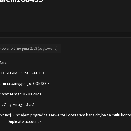
ikowano
5 Sierpnia 2023
(edytowane)
Marcin
mID: STEAM_0:1:506541680
 admina banującego: CONSOLE
mapa: Mirage 05.08.2023
r: Only Mirage 5vs5
sytuacji: Chciałem pograć na serwerze i dostałem bana chyba za multi konto
m. <Duplicate account>