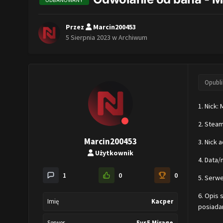
ODBANOWANY
Przez
Marcin200453
5 Sierpnia 2023
w
Archiwum
Opubl
1. Nick: 
2. Stea
Marcin200453
3. Nick
Użytkownik
4. Data/
1
0
0
5. Serwe
6. Opis 
Imię
Kacper
posiada
Serwer
5vs5 Mirage