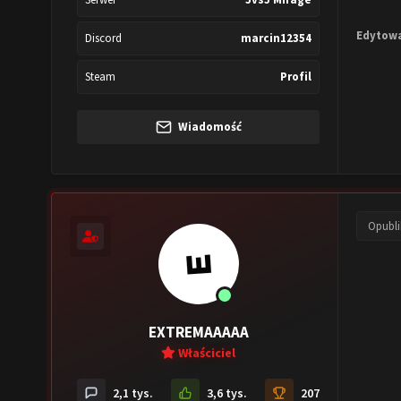
Edytow
Discord
marcin12354
Steam
Profil
Wiadomość
Opubl
EXTREMAAAAA
Właściciel
2,1 tys.
3,6 tys.
207