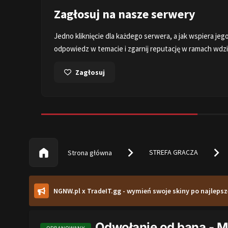
Zagłosuj na nasze serwery
i na
Jedno kliknięcie dla każdego serwera, a jak wspiera jeg
odpowiedz w temacie i zgarnij reputację w ramach wdz
Zagłosuj
STREFA GRACZA
Strona główna
NGNW.pl x TradeIT.gg - wymień swoje skiny po najlepsz
Odwołanie od bana - 