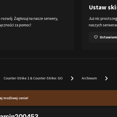
Ustaw ski
o rozwój. Zagłosuj na nasze serwery,
Już nic prostszeg
ięczności za pomoc!
naszych serwera
Ustawiam 
Counter-Strike 2 & Counter-Strike: GO
Archiwum
ej możliwej cenie!
Marcin200453