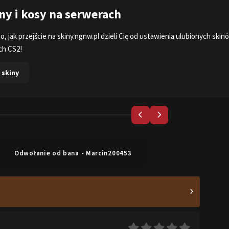
ny i kosy na serwerach
o, jak przejście na
skiny.ngnw.pl
dzieli Cię od ustawienia ulubionych skin
ch CS2!
skiny
Odwołanie od bana - Marcin200453