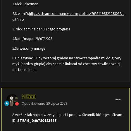
1.Nick:Ackerman
2.SteamID:
https://steamcommunity.com/profiles/76561199521233062/e
dit/info
3. Nick admina banującego:progress
4.Data/mapa: 28/07/2023
5.Serwer:only mirage
6.Opis sytyacji: Gdy wczoraj grałem na serwerze wpadła mi do głowy
myśl (bardzo głupia) aby spamić linkami od cheatów chwile pozniej
dostałem bana.
Feel
Opublikowano
29 Lipca 2023
A wieńcz tak najpierw zedytuj post I popraw SteamID które jest: Steam
ID:
STEAM_0:0:780483667