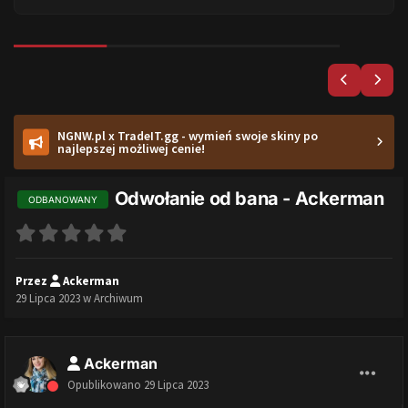
NGNW.pl x TradeIT.gg - wymień swoje skiny po
najlepszej możliwej cenie!
Odwołanie od bana - Ackerman
ODBANOWANY
Przez
Ackerman
29 Lipca 2023
w
Archiwum
Ackerman
Opublikowano
29 Lipca 2023