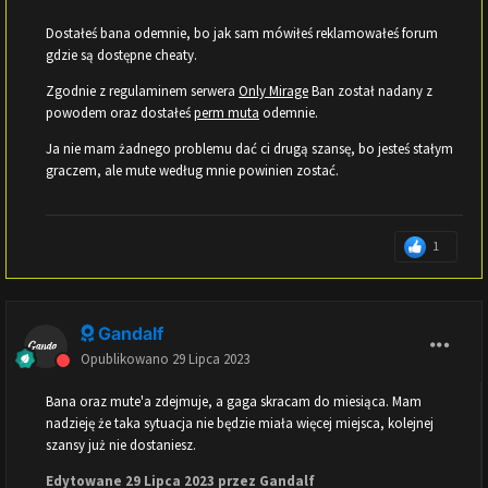
Dostałeś bana odemnie, bo jak sam mówiłeś reklamowałeś forum
gdzie są dostępne cheaty.
Zgodnie z regulaminem serwera
Only Mirage
Ban został nadany z
powodem oraz dostałeś
perm muta
odemnie.
Ja nie mam żadnego problemu dać ci drugą szansę, bo jesteś stałym
graczem, ale mute według mnie powinien zostać.
1
Gandalf
Opublikowano
29 Lipca 2023
Bana oraz mute'a zdejmuje, a gaga skracam do miesiąca. Mam
nadzieję że taka sytuacja nie będzie miała więcej miejsca, kolejnej
szansy już nie dostaniesz.
Edytowane
29 Lipca 2023
przez Gandalf