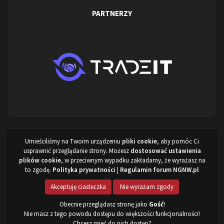
PARTNERZY
Umieściliśmy na Twoim urządzeniu
pliki cookie
, aby pomóc Ci
Projekt stworzony przez:
ARISovsky
,
NewITVision.pl
&
NGNW.pl
©
usprawnić przeglądanie strony. Możesz
dostosować ustawienia
2022 - 2026
plików cookie
, w przeciwnym wypadku zakładamy, że wyrażasz na
to zgodę.
Polityka prywatności
|
Regulamin forum NGNW.pl
Powered by Invision Community
Akceptuję ciasteczka
Nie wyrażam zgody
Obecnie przeglądasz stronę jako
Gość
!
Nie masz z tego powodu dostępu do większości funkcjonalności!
Chcesz mieć do nich dostęp?