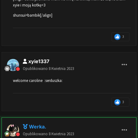
xyie i moją kotkę<3
shunsui=bambik[/align]
3
xyie1337
Opublikowano
8 Kwietnia 2023
welcome caroline :serduszka:
3
Werka.
Opublikowano
8 Kwietnia 2023