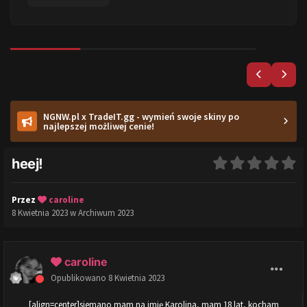
NGNW.pl x TradeIT.gg - wymień swoje skiny po
najlepszej możliwej cenie!
heej!
Przez
caroline
8 Kwietnia 2023
w
Archiwum 2023
caroline
Opublikowano
8 Kwietnia 2023
[align=center]siemano mam na imię Karolina, mam 18 lat, kocham