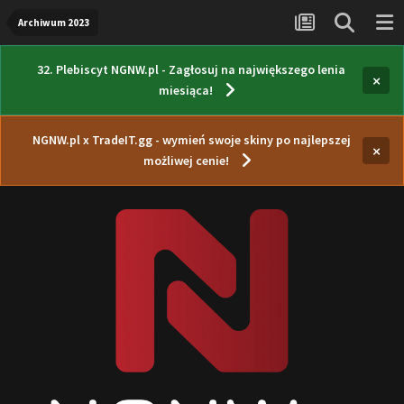
Archiwum 2023
32. Plebiscyt NGNW.pl - Zagłosuj na największego lenia
×
miesiąca!
NGNW.pl x TradeIT.gg - wymień swoje skiny po najlepszej
×
możliwej cenie!