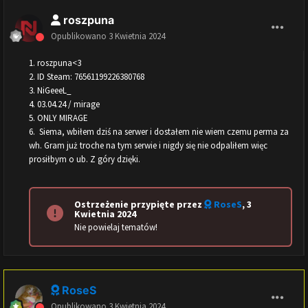
roszpuna
Opublikowano
3 Kwietnia 2024
1. roszpuna<3
2. ID Steam: 76561199226380768
3. NiGeeeL_
4. 03.04.24 / mirage
5. ONLY MIRAGE
6. Siema, wbiłem dziś na serwer i dostałem nie wiem czemu perma za
wh. Gram już troche na tym serwie i nigdy się nie odpaliłem więc
prosiłbym o ub. Z góry dzięki.
Ostrzeżenie przypięte przez
RoseS
,
3
Kwietnia 2024
Nie powielaj tematów!
RoseS
Opublikowano
3 Kwietnia 2024