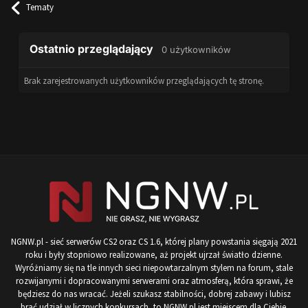
Tematy
Ostatnio przeglądający
0 użytkowników
Brak zarejestrowanych użytkowników przeglądających tę stronę.
NGNW.pl - sieć serwerów CS2 oraz CS 1.6, której plany powstania sięgają 2021
roku i były stopniowo realizowane, aż projekt ujrzał światło dzienne.
Wyróżniamy się na tle innych sieci niepowtarzalnym stylem na forum, stale
rozwijanymi i dopracowanymi serwerami oraz atmosferą, która sprawi, że
będziesz do nas wracać. Jeżeli szukasz stabilności, dobrej zabawy i lubisz
brać udział w licznych konkursach, to NGNW.pl jest miejscem dla Ciebie.