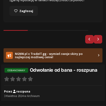
Zagłosuj
NGNW.pl x TradeIT.gg - wymień swoje skiny po
najlepszej możliwej cenie!
Odwołanie od bana - roszpuna
ODBANOWANY
Przez
roszpuna
3 Kwietnia 2024
w
Archiwum