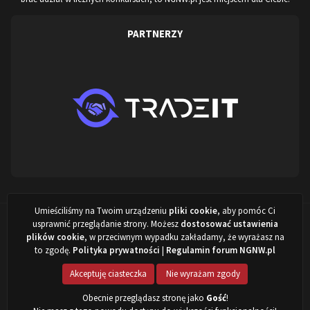
PARTNERZY
Umieściliśmy na Twoim urządzeniu
pliki cookie
, aby pomóc Ci
Projekt stworzony przez:
ARISovsky
,
NewITVision.pl
&
NGNW.pl
©
usprawnić przeglądanie strony. Możesz
dostosować ustawienia
2022 - 2026
plików cookie
, w przeciwnym wypadku zakładamy, że wyrażasz na
to zgodę.
Polityka prywatności
|
Regulamin forum NGNW.pl
Powered by Invision Community
Akceptuję ciasteczka
Nie wyrażam zgody
Obecnie przeglądasz stronę jako
Gość
!