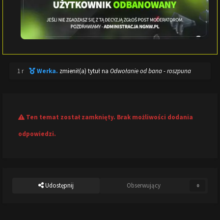
1 r
Werka.
zmienił(a) tytuł na
Odwołanie od bana - roszpuna
Ten temat został zamknięty. Brak możliwości dodania
odpowiedzi.
Udostępnij
Obserwujący
0