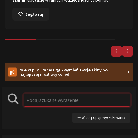
Zagłosuj
NGNW.pl x TradeIT.gg - wymień swoje skiny po
najlepszej możliwej cenie!
Więcej opcji wyszukiwania