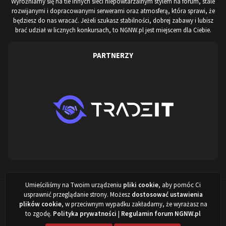
Wyróżniamy się na tle innych sieci niepowtarzalnym stylem na forum, stale
rozwijanymi i dopracowanymi serwerami oraz atmosferą, która sprawi, że
będziesz do nas wracać. Jeżeli szukasz stabilności, dobrej zabawy i lubisz
brać udział w licznych konkursach, to NGNW.pl jest miejscem dla Ciebie.
PARTNERZY
Umieściliśmy na Twoim urządzeniu
pliki cookie
, aby pomóc Ci
Projekt stworzony przez:
ARISovsky
,
NewITVision.pl
&
NGNW.pl
©
usprawnić przeglądanie strony. Możesz
dostosować ustawienia
2022 - 2026
plików cookie
, w przeciwnym wypadku zakładamy, że wyrażasz na
to zgodę.
Polityka prywatności
|
Regulamin forum NGNW.pl
Powered by Invision Community