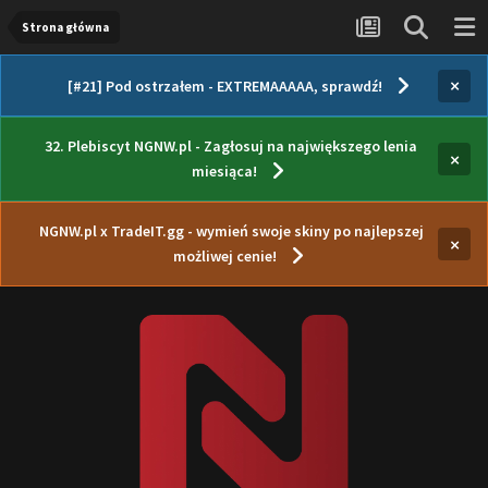
Strona główna
×
[#21] Pod ostrzałem - EXTREMAAAAA, sprawdź!
32. Plebiscyt NGNW.pl - Zagłosuj na największego lenia
×
miesiąca!
NGNW.pl x TradeIT.gg - wymień swoje skiny po najlepszej
×
możliwej cenie!